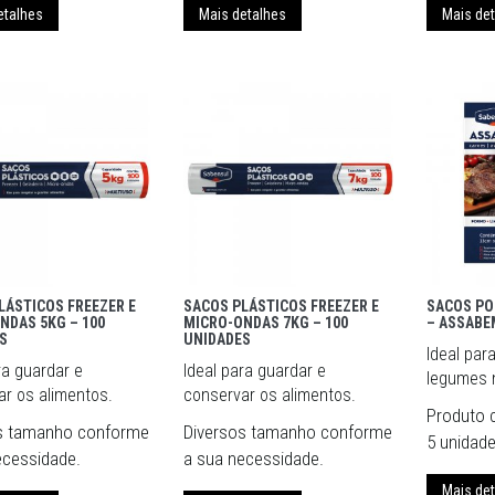
etalhes
Mais detalhes
Mais de
LÁSTICOS FREEZER E
SACOS PLÁSTICOS FREEZER E
SACOS PO
NDAS 5KG – 100
MICRO-ONDAS 7KG – 100
– ASSABE
S
UNIDADES
Ideal par
ra guardar e
Ideal para guardar e
legumes n
r os alimentos.
conservar os alimentos.
Produto 
s tamanho conforme
Diversos tamanho conforme
5 unidad
ecessidade.
a sua necessidade.
Mais de