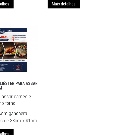
talhes
Mais detalhes
LIÉSTER PARA ASSAR
M
a assar carnes e
o forno.
com ganchera
es de 33cm x 41cm.
talhes