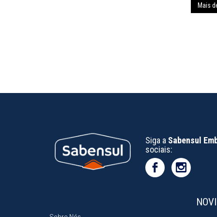
Mais d
Siga a
Sabensul Em
sociais:
NOV
Sobre Nós