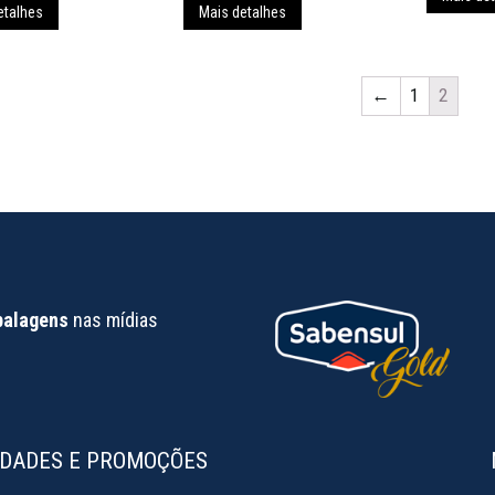
etalhes
Mais detalhes
←
1
2
balagens
nas mídias
IDADES E PROMOÇÕES