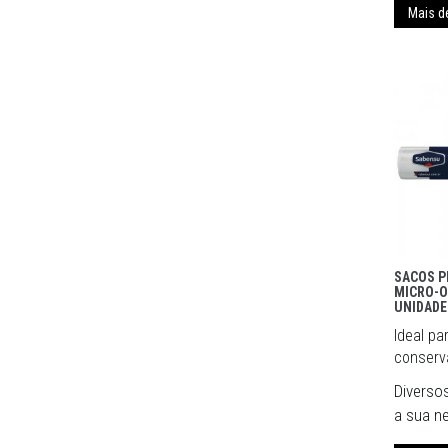
Mais d
SACOS P
MICRO-O
UNIDADE
Ideal pa
conserva
Diverso
a sua n