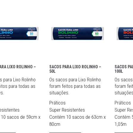
ARA LIXO ROLINHO –
SACOS PARA LIXO ROLINHO –
SACOS PA
50L
100L
 para Lixo Rolinho
Os sacos para Lixo Rolinho
Os sacos 
itos para todas as
foram feitos para todas as
foram fei
s.
situações.
situações
s
Práticos
Práticos
esistentes
Super Resistentes
Super Re
10 sacos de 59cm x
Contém 10 sacos de 63cm x
Contém 5
80cm
1,05m