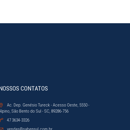
NOSSOS CONTATOS
Ac. Dep. Genésio Tureck - Acesso Oeste, 5550 -
Alpino, São Bento do Sul - SC, 89286-756
47 3634-3326
vendas@sabensul.com.br